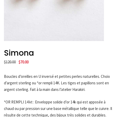
HARAKIRI 2019
HARAKIRI 2018
HARAKIRI 2017
HARAKIRI 2016
HARAKIRI 2015
A Propos
Simona
Points De Vente
Le
Le
$
120.00
$
70.00
Contact
prix
prix
Français
initial
actuel
Boucles d’oreilles en U inversé et petites perles naturelles. Choix
English
était :
est :
d’argent sterling ou *or rempli 14K. Les tiges et papillons sont en
$120.00.
$70.00.
argent sterling. Fait à la main dans l’atelier Harakiri.
Devise
*OR REMPLI 14 kt : Enveloppe solide d’or 14k qui est apposée à
chaud ou par pression sur une base métallique telle que le cuivre. Il
résulte de cette technique, des bijoux très solides et durables.