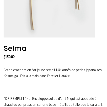
HARAKIRI 2019
HARAKIRI 2018
HARAKIRI 2017
HARAKIRI 2016
HARAKIRI 2015
A Propos
Selma
Points De Vente
$
150.00
Contact
Français
Grand crochets en *or jaune rempli 14k ornés de perles japonaises
English
Kasumiga. Fait à la main dans l’atelier Harakiri.
Devise
*OR REMPLI 14 kt : Enveloppe solide d’or 14k qui est apposée à
chaud ou par pression sur une base métallique telle que le cuivre. Il