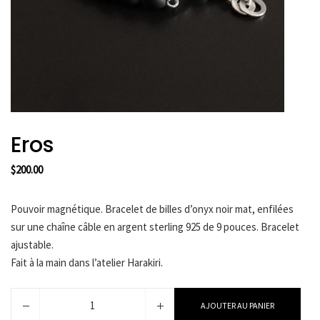
HARAKIRI 2019
HARAKIRI 2018
HARAKIRI 2017
HARAKIRI 2016
HARAKIRI 2015
A Propos
Eros
Points De Vente
$
200.00
Contact
Français
Pouvoir magnétique. Bracelet de billes d’onyx noir mat, enfilées
English
sur une chaîne câble en argent sterling 925 de 9 pouces. Bracelet
ajustable.
Fait à la main dans l’atelier Harakiri.
Devise
quantité
AJOUTER AU PANIER
de